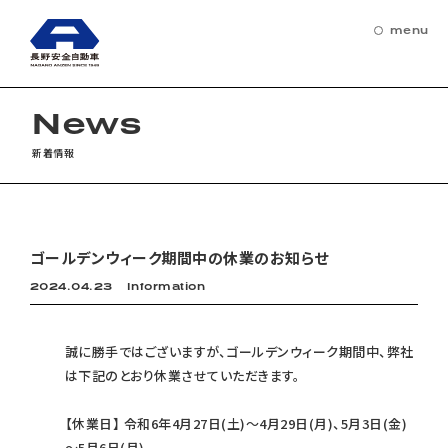
menu
Home
News
ホーム
新着情報
Service
長野安全自動車のサービス
ゴールデンウィーク期間中の休業のお知らせ
About ANZEN
2024.04.23
Information
会社案内
News
誠に勝手ではございますが、ゴールデンウィーク期間中、弊社
お知らせ
は下記のとおり休業させていただきます。
Recruit
【休業日】 令和6年4月27日(土)～4月29日(月)、5月3日(金)
～5月6日(月)
採用情報